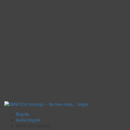
Bögrék
Autós bögrék
BMW E34 (touring) –