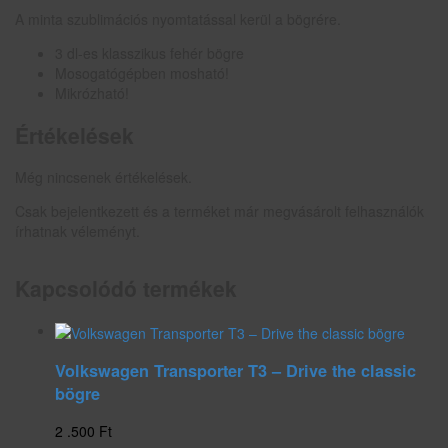
A minta szublimációs nyomtatással kerül a bögrére.
3 dl-es klasszikus fehér bögre
Mosogatógépben mosható!
Mikrózható!
Értékelések
Még nincsenek értékelések.
Csak bejelentkezett és a terméket már megvásárolt felhasználók
írhatnak véleményt.
Kapcsolódó termékek
Volkswagen Transporter T3 – Drive the classic
bögre
2 .500
Ft