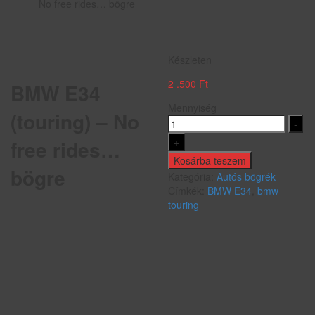
No free rides… bögre
Készleten
2 .500
Ft
BMW E34
Mennyiség
(touring) – No
-
+
free rides…
Kosárba teszem
bögre
Kategória:
Autós bögrék
Címkék:
BMW E34
,
bmw
touring