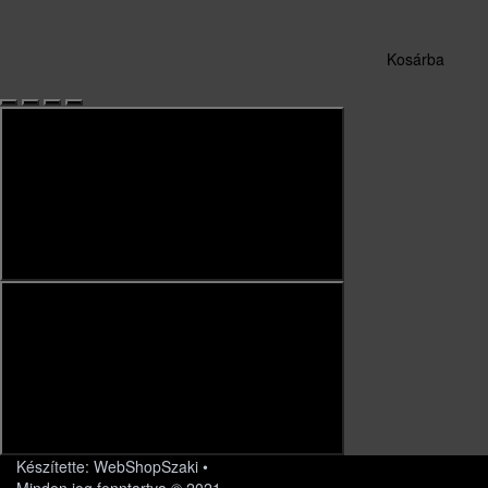
Kosárba
Készítette: WebShopSzaki •
Minden jog fenntartva © 2021