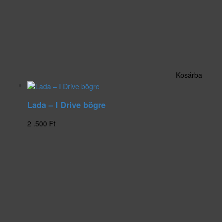
Kosárba
Lada – I Drive bögre
2 .500
Ft