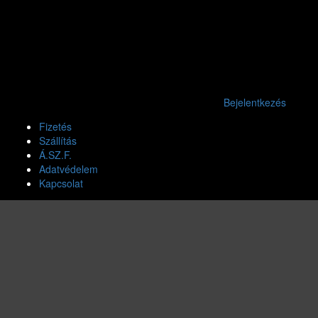
Bejelentkezés
Fizetés
Szállítás
Á.SZ.F.
Adatvédelem
Kapcsolat