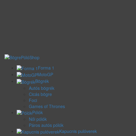
Forma 1
MotoGP
Bögrék
Autós bögrék
Cicás bögre
Foci
Games of Thrones
Pólók
Női pólók
Páros autós pólók
Kapucnis pulóverek