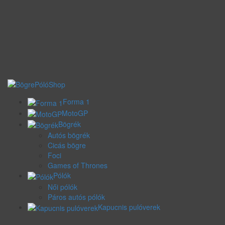
Forma 1
MotoGP
Bögrék
Autós bögrék
Cicás bögre
Foci
Games of Thrones
Pólók
Női pólók
Páros autós pólók
Kapucnis pulóverek