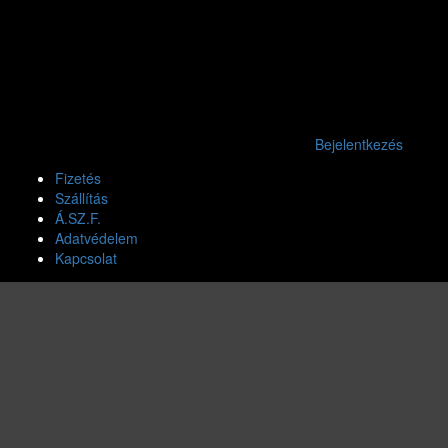
Bejelentkezés
Fizetés
Szállítás
Á.SZ.F.
Adatvédelem
Kapcsolat