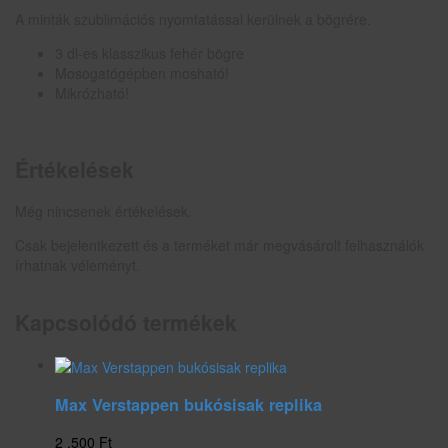
A minták szublimációs nyomtatással kerülnek a bögrére.
3 dl-es klasszikus fehér bögre
Mosogatógépben mosható!
Mikrózható!
Értékelések
Még nincsenek értékelések.
Csak bejelentkezett és a terméket már megvásárolt felhasználók
írhatnak véleményt.
Kapcsolódó termékek
Max Verstappen bukósisak replika
2 .500
Ft