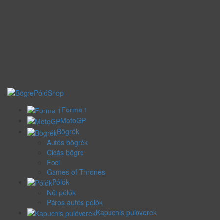
Forma 1
MotoGP
Bögrék
Autós bögrék
Cicás bögre
Foci
Games of Thrones
Pólók
Női pólók
Páros autós pólók
Kapucnis pulóverek