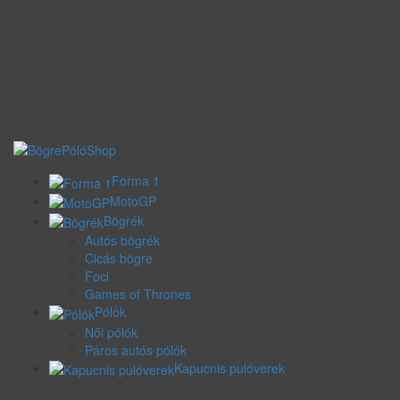
Forma 1
MotoGP
Bögrék
Autós bögrék
Cicás bögre
Foci
Games of Thrones
Pólók
Női pólók
Páros autós pólók
Kapucnis pulóverek