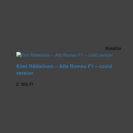
Kosárba
Kimi Räikkönen – Alfa Romeo F1 – covid
version
2 .500
Ft