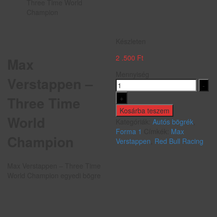
Three Time World
Champion
Készleten
2 .500
Ft
Max
Mennyiség
Verstappen –
-
+
Three Time
Kosárba teszem
World
Kategóriák:
Autós bögrék
,
Forma 1
Címkék:
Max
Champion
Verstappen
,
Red Bull Racing
Max Verstappen – Three Time
World Champion egyedi bögre