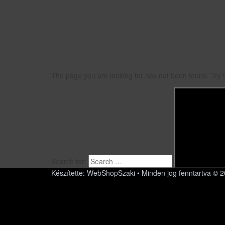
The page you are looking for has not been found. Try 
Search for:
Készítette: WebShopSzaki • Minden jog fenntartva © 