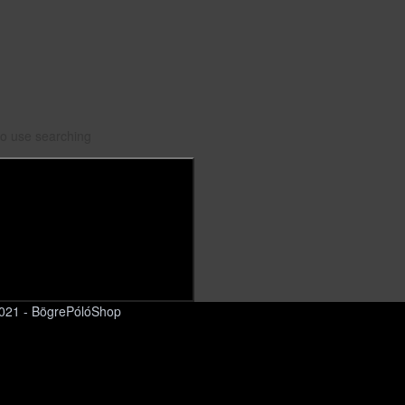
to use searching
2021 - BögrePólóShop