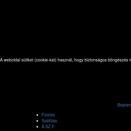
A weboldal sütiket (cookie-kat) használ, hogy biztonságos böngészés me
Bejele
Fizetés
Szállítás
Á.SZ.F.