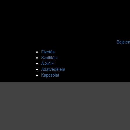
Bejele
Fizetés
Szállítás
Á.SZ.F.
Adatvédelem
Kapcsolat