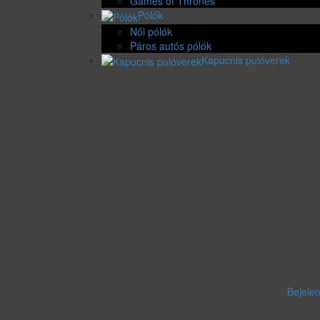
Games of Thrones
Pólók
Női pólók
Páros autós pólók
Kapucnis pulóverek
Bejele