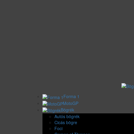
Forma 1
MotoGP
Bögrék
Autós bögrék
Cicás bögre
Foci